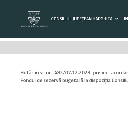
Skip
to
content
CONSILIUL JUDEȚEAN HARGHITA
I
Hotărârea nr. 482/07.12.2023 privind acorda
Fondul de rezervă bugetară la dispoziția Consili