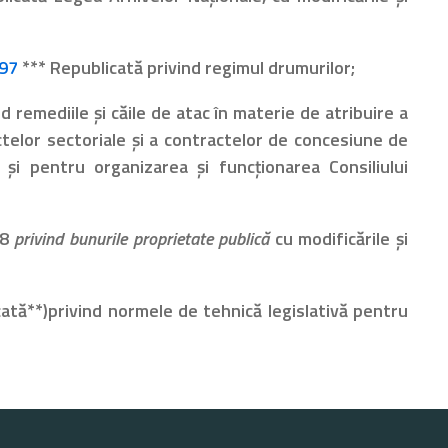
997
*** Republicată privind regimul drumurilor;
d remediile şi căile de atac în materie de atribuire a
actelor sectoriale şi a contractelor de concesiune de
 şi pentru organizarea şi funcţionarea Consiliului
98
privind bunurile proprietate publică
cu modificările și
cată**)
privind normele de tehnică legislativă pentru