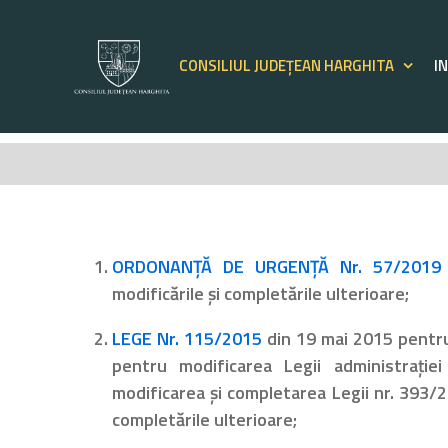
Skip
to
content
CONSILIUL JUDEȚEAN HARGHITA
I
ORDONANŢĂ DE URGENŢĂ Nr. 57/2019
modificările și completările ulterioare;
LEGE Nr. 115/2015
din 19 mai 2015 pentru 
pentru modificarea Legii administraţie
modificarea şi completarea Legii nr. 393/200
completările ulterioare;