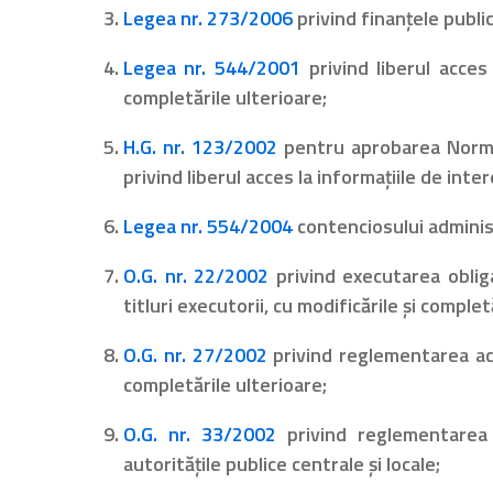
Legea nr. 273/2006
privind finanţele public
Legea nr. 544/2001
privind liberul acces 
completările ulterioare;
H.G. nr. 123/2002
pentru aprobarea Normel
privind liberul acces la informaţiile de inte
Legea nr. 554/2004
contenciosului administ
O.G. nr. 22/2002
privind executarea obligaţ
titluri executorii, cu modificările și complet
O.G. nr. 27/2002
privind reglementarea activ
completările ulterioare;
O.G. nr. 33/2002
privind reglementarea e
autorităţile publice centrale şi locale;